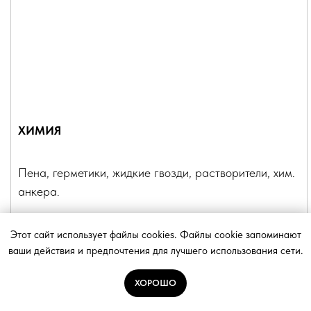
ХИМИЯ
Пена, герметики, жидкие гвозди, растворители, хим.
анкера.
От 200 рублей за шт.
р.
Этот сайт использует файлы cookies. Файлы cookie запоминают
ваши действия и предпочтения для лучшего использования сети.
ГАЛЕРЕЯ
ХОРОШО
ГДЕ КУПИТЬ?