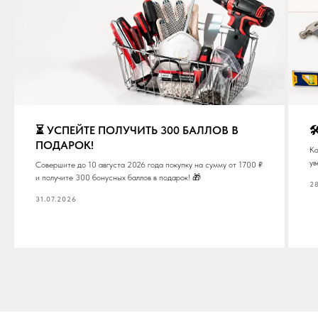
⏳ УСПЕЙТЕ ПОЛУЧИТЬ 300 БАЛЛОВ В

ПОДАРОК!
Ка
ув
Совершите до 10 августа 2026 года покупку на сумму от 1700 ₽
и получите 300 бонусных баллов в подарок! 🎁
28
31.07.2026