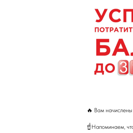
🔥 Вам начислены
☝️Напоминаем, чт