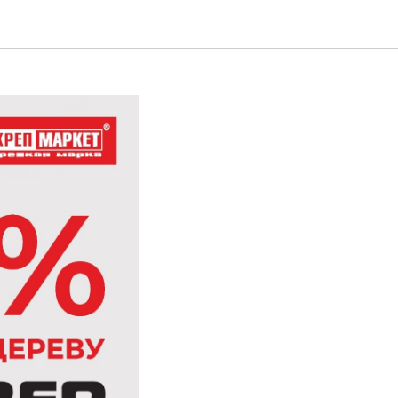
ber! ⚡