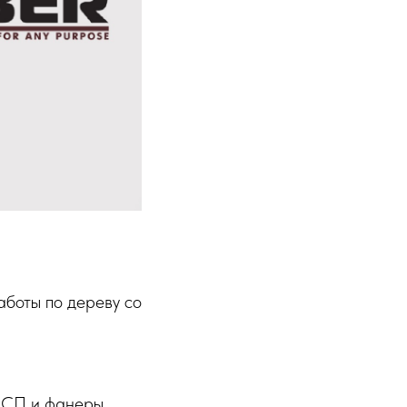
боты по дереву со
 ДСП и фанеры.