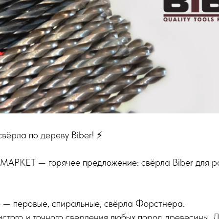
вёрла по дереву Biber! ⚡️
МАРКЕТ — горячее предложение: свёрла Biber для ра
е — перовые, спиральные, свёрла Форстнера.
истого и точного сверления любых пород древесины,