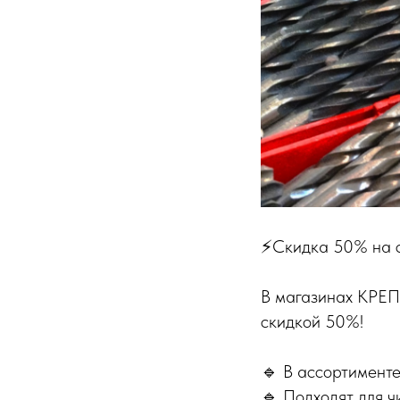
⚡️Скидка 50% на с
В магазинах КРЕП
скидкой 50%!
🔹 В ассортимент
🔹 Подходят для ч