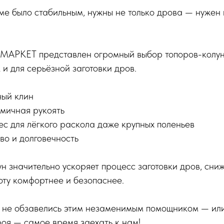
оме было стабильным, нужны не только дрова — нужен
МАРКЕТ представлен огромный выбор топоров-колун
 и для серьёзной заготовки дров.
ный клин
омичная рукоять
с для лёгкого раскола даже крупных поленьев
во и долговечность
н значительно ускоряет процесс заготовки дров, сниж
оту комфортнее и безопаснее.
ор не обзавелись этим незаменимым помощником — ил
роя — самое время заехать к нам!