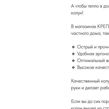
А чтобы тепло в д
колун!
В магазинах КРЕП
частного дома, так
🔹 Острый и проч
🔹 Удобная эргон
🔹 Оптимальный ве
🔹 Высокое качест
Качественный колу
руки и делает раб
Если вы до сих п
колун вышел из ст