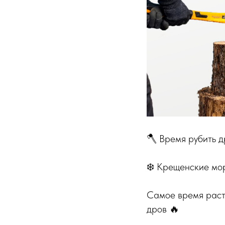
🪓 Время рубить
❄️ Крещенские мор
Самое время раста
дров 🔥