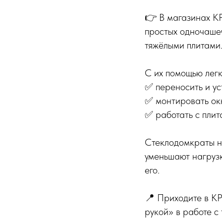
👉 В магазинах К
простых одночаше
тяжёлыми плитами
С их помощью легк
✅ переносить и ус
✅ монтировать ок
✅ работать с плит
Стеклодомкраты на
уменьшают нагрузк
его.
📍 Приходите в К
рукой» в работе с